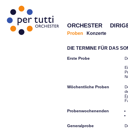
ORCHESTER
DIRIG
Proben
Konzerte
DIE TERMINE FÜR DAS S
Erste Probe
D
E
P
N
Wöchentliche Proben
D
d
F
F
Probenwochenenden
Generalprobe
D