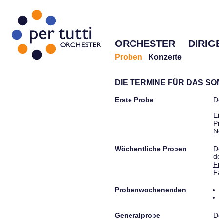
ORCHESTER
DIRIG
Proben
Konzerte
DIE TERMINE FÜR DAS S
Erste Probe
D
E
P
N
Wöchentliche Proben
D
d
F
F
Probenwochenenden
Generalprobe
D