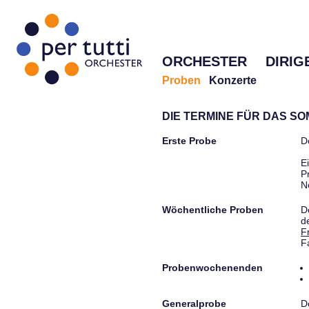
ORCHESTER
DIRIG
Proben
Konzerte
DIE TERMINE FÜR DAS S
Erste Probe
D
E
P
N
Wöchentliche Proben
D
d
F
F
Probenwochenenden
Generalprobe
D