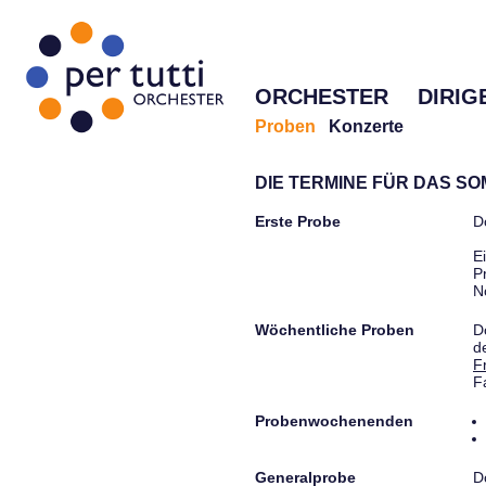
ORCHESTER
DIRIG
Proben
Konzerte
DIE TERMINE FÜR DAS S
Erste Probe
D
E
P
N
Wöchentliche Proben
D
d
F
F
Probenwochenenden
Generalprobe
D