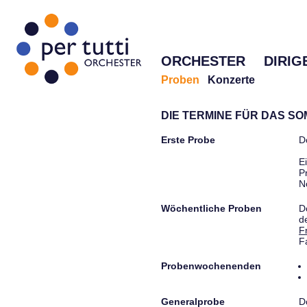
ORCHESTER
DIRIG
Proben
Konzerte
DIE TERMINE FÜR DAS S
Erste Probe
D
E
P
N
Wöchentliche Proben
D
d
F
F
Probenwochenenden
Generalprobe
D