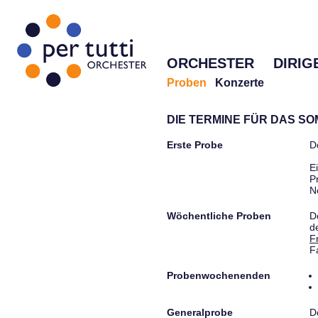
ORCHESTER
DIRIG
Proben
Konzerte
DIE TERMINE FÜR DAS S
Erste Probe
D
E
P
N
Wöchentliche Proben
D
d
F
F
Probenwochenenden
Generalprobe
D