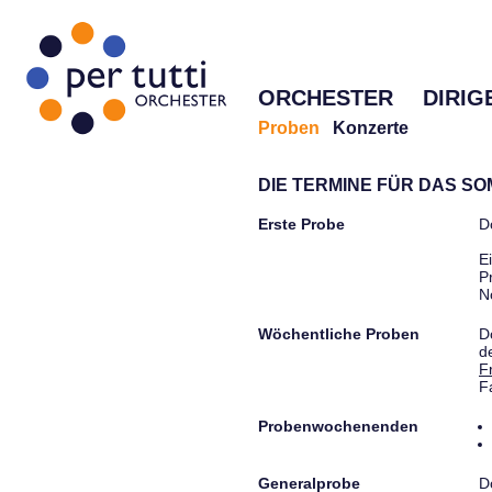
ORCHESTER
DIRIG
Proben
Konzerte
DIE TERMINE FÜR DAS S
Erste Probe
D
E
P
N
Wöchentliche Proben
D
d
F
F
Probenwochenenden
Generalprobe
D