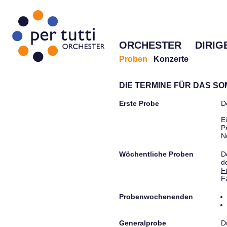
ORCHESTER
DIRIG
Proben
Konzerte
DIE TERMINE FÜR DAS S
Erste Probe
D
E
P
N
Wöchentliche Proben
D
d
F
F
Probenwochenenden
Generalprobe
D