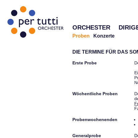
ORCHESTER
DIRIG
Proben
Konzerte
DIE TERMINE FÜR DAS S
Erste Probe
D
E
P
N
Wöchentliche Proben
D
d
F
F
Probenwochenenden
Generalprobe
D