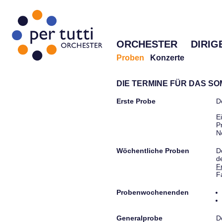
ORCHESTER
DIRIG
Proben
Konzerte
DIE TERMINE FÜR DAS S
Erste Probe
D
E
P
N
Wöchentliche Proben
D
d
F
F
Probenwochenenden
Generalprobe
D