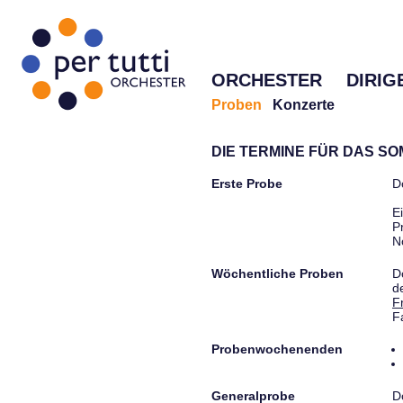
ORCHESTER
DIRIG
Proben
Konzerte
DIE TERMINE FÜR DAS S
Erste Probe
D
E
P
N
Wöchentliche Proben
D
d
F
F
Probenwochenenden
Generalprobe
D