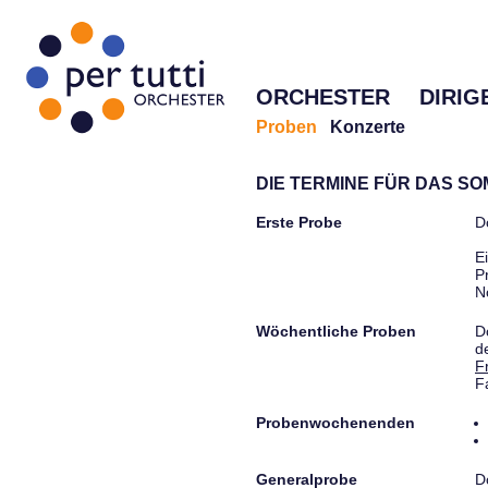
ORCHESTER
DIRIG
Proben
Konzerte
DIE TERMINE FÜR DAS S
Erste Probe
D
E
P
N
Wöchentliche Proben
D
d
F
F
Probenwochenenden
Generalprobe
D