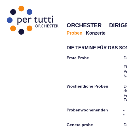
ORCHESTER
DIRIG
Proben
Konzerte
DIE TERMINE FÜR DAS S
Erste Probe
D
E
P
N
Wöchentliche Proben
D
d
F
F
Probenwochenenden
Generalprobe
D