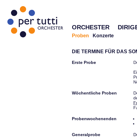
ORCHESTER
DIRIG
Proben
Konzerte
DIE TERMINE FÜR DAS S
Erste Probe
D
E
P
N
Wöchentliche Proben
D
d
F
F
Probenwochenenden
Generalprobe
D