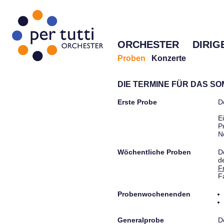
ORCHESTER
DIRIG
Proben
Konzerte
DIE TERMINE FÜR DAS S
Erste Probe
D
E
P
N
Wöchentliche Proben
D
d
F
F
Probenwochenenden
Generalprobe
D