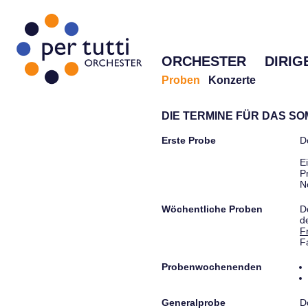
ORCHESTER
DIRIG
Proben
Konzerte
DIE TERMINE FÜR DAS S
Erste Probe
D
E
P
N
Wöchentliche Proben
D
d
F
F
Probenwochenenden
Generalprobe
D