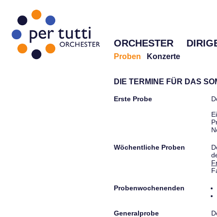
ORCHESTER
DIRIG
Proben
Konzerte
DIE TERMINE FÜR DAS S
Erste Probe
D
E
P
N
Wöchentliche Proben
D
d
F
F
Probenwochenenden
Generalprobe
D