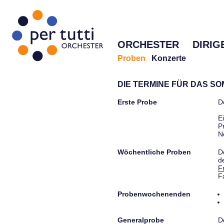
ORCHESTER
DIRIG
Proben
Konzerte
DIE TERMINE FÜR DAS S
Erste Probe
D
E
P
N
Wöchentliche Proben
D
d
F
F
Probenwochenenden
Generalprobe
D