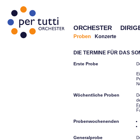
ORCHESTER
DIRIG
Proben
Konzerte
DIE TERMINE FÜR DAS S
Erste Probe
D
E
P
N
Wöchentliche Proben
D
d
F
F
Probenwochenenden
Generalprobe
D