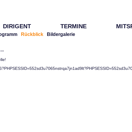
DIRIGENT
TERMINE
MITS
ogramm
Rückblick
Bildergalerie
..
lle!
26?PHPSESSID=552sd3u7065nstrqa7jn1ad9lt?PHPSESSID=552sd3u7065ns