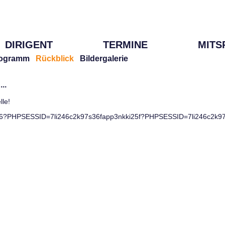
DIRIGENT
TERMINE
MITS
ogramm
Rückblick
Bildergalerie
..
lle!
6?PHPSESSID=7li246c2k97s36fapp3nkki25f?PHPSESSID=7li246c2k97s36