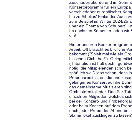
Zuschauerrekorde und im Sommer
Konzertprogramm für ein Europa d
verschiedener europäischer Komp
hin zu Sibelius' Finlandia. Auch
zum Beispiel im Winter 2024/25 a
über ein Thema von Schubert", w
Im nächsten Semester laden wir 
ein!
Hinter unseren Konzertprogramme
Arbeit. Oft braucht es bildliche 
bekommt ("Spielt mal wie ein Org
bisschen Gicht hat!"). Gelegentli
("Intonation ist halt doch irgend
nötig, die Mitspielenden schon 
spät! Ich weiß jetzt schon, dass i
Probenarbeit ist es, die uns zu
gelungenes Konzert auf die Bühne
das gemeinsame Musizieren sind
Orchestermitglieder. Das Per Tut
einzelnen Mitglieder, welches sic
bei der Konzert- und Probenorga
oder beim Kochen auf dem Proben
nach jeder Probe den Abend bei
Stammlokal ausklingen zu lassen