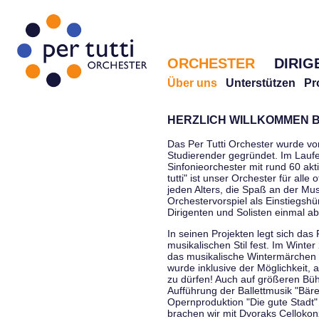
ORCHESTER
DIRIG
Über uns
Unterstützen
Pr
HERZLICH WILLKOMMEN B
Das Per Tutti Orchester wurde vo
Studierender gegründet. Im Laufe
Sinfonieorchester mit rund 60 ak
tutti" ist unser Orchester für all
jeden Alters, die Spaß an der Musi
Orchestervorspiel als Einstiegshü
Dirigenten und Solisten einmal a
In seinen Projekten legt sich das 
musikalischen Stil fest. Im Winte
das musikalische Wintermärchen 
wurde inklusive der Möglichkeit, 
zu dürfen! Auch auf größeren Bü
Aufführung der Ballettmusik "Bär
Opernproduktion "Die gute Stadt"
brachen wir mit Dvoraks Cellokonz