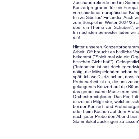
Zuschauerrekorde und im Sommer
Konzertprogramm für ein Europa d
verschiedener europäischer Komp
hin zu Sibelius' Finlandia. Auch
zum Beispiel im Winter 2024/25 a
über ein Thema von Schubert", w
Im nächsten Semester laden wir 
ein!
Hinter unseren Konzertprogramme
Arbeit. Oft braucht es bildliche 
bekommt ("Spielt mal wie ein Org
bisschen Gicht hat!"). Gelegentli
("Intonation ist halt doch irgend
nötig, die Mitspielenden schon 
spät! Ich weiß jetzt schon, dass i
Probenarbeit ist es, die uns zu
gelungenes Konzert auf die Bühne
das gemeinsame Musizieren sind
Orchestermitglieder. Das Per Tut
einzelnen Mitglieder, welches sic
bei der Konzert- und Probenorga
oder beim Kochen auf dem Proben
nach jeder Probe den Abend bei
Stammlokal ausklingen zu lassen