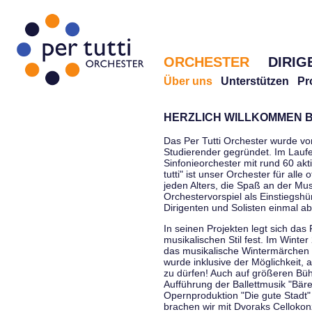
ORCHESTER
DIRIG
Über uns
Unterstützen
Pr
HERZLICH WILLKOMMEN B
Das Per Tutti Orchester wurde vo
Studierender gegründet. Im Laufe
Sinfonieorchester mit rund 60 ak
tutti" ist unser Orchester für all
jeden Alters, die Spaß an der Musi
Orchestervorspiel als Einstiegshü
Dirigenten und Solisten einmal a
In seinen Projekten legt sich das 
musikalischen Stil fest. Im Winte
das musikalische Wintermärchen 
wurde inklusive der Möglichkeit, 
zu dürfen! Auch auf größeren Bü
Aufführung der Ballettmusik "Bär
Opernproduktion "Die gute Stadt"
brachen wir mit Dvoraks Cellokonz