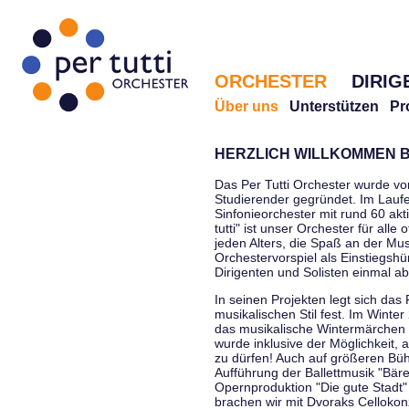
ORCHESTER
DIRIG
Über uns
Unterstützen
Pr
HERZLICH WILLKOMMEN B
Das Per Tutti Orchester wurde vo
Studierender gegründet. Im Laufe
Sinfonieorchester mit rund 60 ak
tutti" ist unser Orchester für all
jeden Alters, die Spaß an der Musi
Orchestervorspiel als Einstiegshü
Dirigenten und Solisten einmal a
In seinen Projekten legt sich das 
musikalischen Stil fest. Im Winte
das musikalische Wintermärchen 
wurde inklusive der Möglichkeit, 
zu dürfen! Auch auf größeren Bü
Aufführung der Ballettmusik "Bär
Opernproduktion "Die gute Stadt"
brachen wir mit Dvoraks Cellokonz