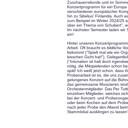
Zuschauerrekorde und im Sommer
Konzertprogramm für ein Europa d
verschiedener europäischer Komp
hin zu Sibelius' Finlandia. Auch
zum Beispiel im Winter 2024/25 a
über ein Thema von Schubert", w
Im nächsten Semester laden wir 
ein!
Hinter unseren Konzertprogramme
Arbeit. Oft braucht es bildliche 
bekommt ("Spielt mal wie ein Org
bisschen Gicht hat!"). Gelegentli
("Intonation ist halt doch irgend
nötig, die Mitspielenden schon 
spät! Ich weiß jetzt schon, dass i
Probenarbeit ist es, die uns zu
gelungenes Konzert auf die Bühne
das gemeinsame Musizieren sind
Orchestermitglieder. Das Per Tut
einzelnen Mitglieder, welches sic
bei der Konzert- und Probenorga
oder beim Kochen auf dem Proben
nach jeder Probe den Abend bei
Stammlokal ausklingen zu lassen