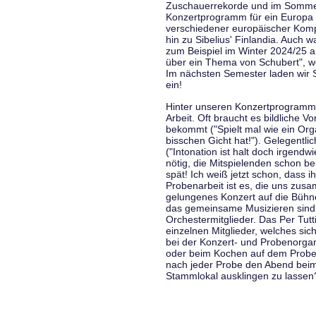
Zuschauerrekorde und im Sommer
Konzertprogramm für ein Europa d
verschiedener europäischer Komp
hin zu Sibelius' Finlandia. Auch
zum Beispiel im Winter 2024/25 a
über ein Thema von Schubert", w
Im nächsten Semester laden wir 
ein!
Hinter unseren Konzertprogramme
Arbeit. Oft braucht es bildliche 
bekommt ("Spielt mal wie ein Org
bisschen Gicht hat!"). Gelegentli
("Intonation ist halt doch irgend
nötig, die Mitspielenden schon 
spät! Ich weiß jetzt schon, dass i
Probenarbeit ist es, die uns zu
gelungenes Konzert auf die Bühne
das gemeinsame Musizieren sind
Orchestermitglieder. Das Per Tut
einzelnen Mitglieder, welches sic
bei der Konzert- und Probenorga
oder beim Kochen auf dem Proben
nach jeder Probe den Abend bei
Stammlokal ausklingen zu lassen