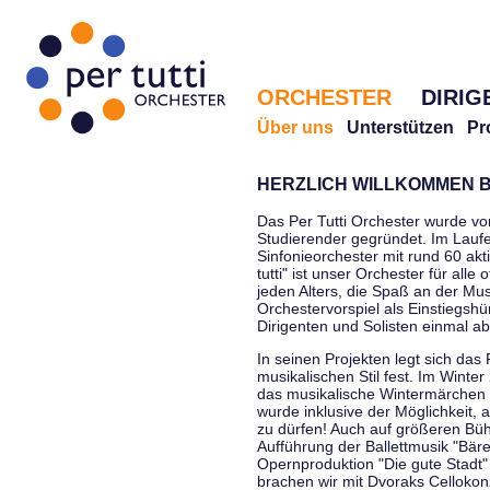
ORCHESTER
DIRIG
Über uns
Unterstützen
Pr
HERZLICH WILLKOMMEN B
Das Per Tutti Orchester wurde vo
Studierender gegründet. Im Laufe
Sinfonieorchester mit rund 60 ak
tutti" ist unser Orchester für all
jeden Alters, die Spaß an der Musi
Orchestervorspiel als Einstiegshü
Dirigenten und Solisten einmal a
In seinen Projekten legt sich das 
musikalischen Stil fest. Im Winte
das musikalische Wintermärchen 
wurde inklusive der Möglichkeit, 
zu dürfen! Auch auf größeren Bü
Aufführung der Ballettmusik "Bär
Opernproduktion "Die gute Stadt"
brachen wir mit Dvoraks Cellokonz