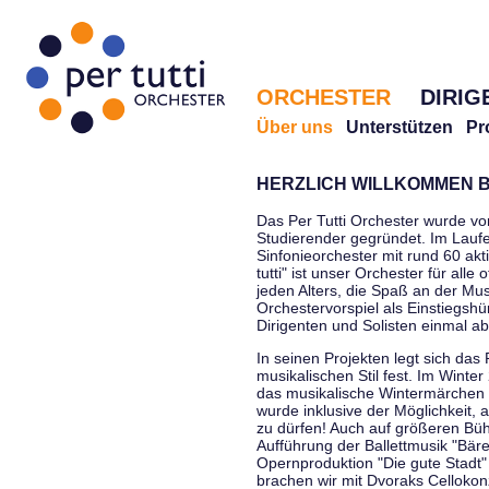
ORCHESTER
DIRIG
Über uns
Unterstützen
Pr
HERZLICH WILLKOMMEN B
Das Per Tutti Orchester wurde vo
Studierender gegründet. Im Laufe
Sinfonieorchester mit rund 60 ak
tutti" ist unser Orchester für all
jeden Alters, die Spaß an der Musi
Orchestervorspiel als Einstiegshü
Dirigenten und Solisten einmal a
In seinen Projekten legt sich das 
musikalischen Stil fest. Im Winte
das musikalische Wintermärchen 
wurde inklusive der Möglichkeit, 
zu dürfen! Auch auf größeren Bü
Aufführung der Ballettmusik "Bär
Opernproduktion "Die gute Stadt"
brachen wir mit Dvoraks Cellokonz