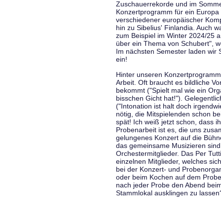
Zuschauerrekorde und im Sommer
Konzertprogramm für ein Europa d
verschiedener europäischer Komp
hin zu Sibelius' Finlandia. Auch
zum Beispiel im Winter 2024/25 a
über ein Thema von Schubert", w
Im nächsten Semester laden wir 
ein!
Hinter unseren Konzertprogramme
Arbeit. Oft braucht es bildliche 
bekommt ("Spielt mal wie ein Org
bisschen Gicht hat!"). Gelegentli
("Intonation ist halt doch irgend
nötig, die Mitspielenden schon 
spät! Ich weiß jetzt schon, dass i
Probenarbeit ist es, die uns zu
gelungenes Konzert auf die Bühne
das gemeinsame Musizieren sind
Orchestermitglieder. Das Per Tut
einzelnen Mitglieder, welches sic
bei der Konzert- und Probenorga
oder beim Kochen auf dem Proben
nach jeder Probe den Abend bei
Stammlokal ausklingen zu lassen