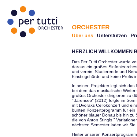
ORCHESTER
Über uns
Unterstützen
Pr
HERZLICH WILLKOMMEN B
Das Per Tutti Orchester wurde vo
daraus ein großes Sinfonieorchest
und vereint Studierende und Beruf
Einstiegshürde und keine Profis 
In seinen Projekten legt sich das 
bei dem das musikalische Winterm
großes Orchester dirigieren zu d
"Bärensee" (2012) folgte im Somm
mit Dvoraks Cellokonzert und ei
bunten Konzertprogramm für ein E
schöner blauer Donau bis hin zu 
die von Anton Stingls " Variatio
nächsten Semester laden wir Sie 
Hinter unseren Konzertprogrammen