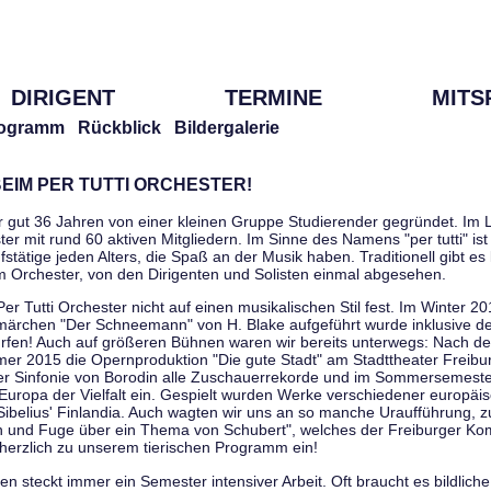
DIRIGENT
TERMINE
MITS
ogramm
Rückblick
Bildergalerie
EIM PER TUTTI ORCHESTER!
r gut 36 Jahren von einer kleinen Gruppe Studierender gegründet. Im L
er mit rund 60 aktiven Mitgliedern. Im Sinne des Namens "per tutti" ist 
stätige jeden Alters, die Spaß an der Musik haben. Traditionell gibt es 
im Orchester, von den Dirigenten und Solisten einmal abgesehen.
Per Tutti Orchester nicht auf einen musikalischen Stil fest. Im Winter 2
ärchen "Der Schneemann" von H. Blake aufgeführt wurde inklusive der 
ürfen! Auch auf größeren Bühnen waren wir bereits unterwegs: Nach der
er 2015 die Opernproduktion "Die gute Stadt" am Stadttheater Freibu
ner Sinfonie von Borodin alle Zuschauerrekorde und im Sommersemester
uropa der Vielfalt ein. Gespielt wurden Werke verschiedener europäi
Sibelius' Finlandia. Auch wagten wir uns an so manche Uraufführung, 
nen und Fuge über ein Thema von Schubert", welches der Freiburger Ko
herzlich zu unserem tierischen Programm ein!
 steckt immer ein Semester intensiver Arbeit. Oft braucht es bildliche