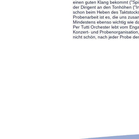
einen guten Klang bekommt ("Spiel
der Dirigent an den Tonhöhen ("In
schon beim Heben des Taktstocks 
Probenarbeit ist es, die uns zu
Mindestens ebenso wichtig wie d
Per Tutti Orchester lebt vom Enga
Konzert- und Probenorganisation
nicht schön, nach jeder Probe d