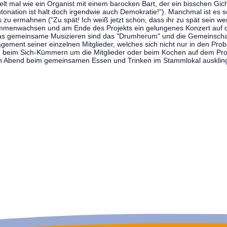
t mal wie ein Organist mit einem barocken Bart, der ein bisschen Gicht 
tonation ist halt doch irgendwie auch Demokratie!"). Manchmal ist es s
zu ermahnen ("Zu spät! Ich weiß jetzt schon, dass ihr zu spät sein we
sammenwachsen und am Ende des Projekts ein gelungenes Konzert auf d
as gemeinsame Musizieren sind das "Drumherum" und die Gemeinschaft
gement seiner einzelnen Mitglieder, welches sich nicht nur in den Prob
, beim Sich-Kümmern um die Mitglieder oder beim Kochen auf dem Pro
en Abend beim gemeinsamen Essen und Trinken im Stammlokal ausklin