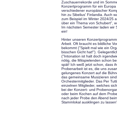
Zuschauerrekorde und im Sommer
Konzertprogramm für ein Europa d
verschiedener europäischer Komp
hin zu Sibelius' Finlandia. Auch
zum Beispiel im Winter 2024/25 a
über ein Thema von Schubert", w
Im nächsten Semester laden wir 
ein!
Hinter unseren Konzertprogramme
Arbeit. Oft braucht es bildliche 
bekommt ("Spielt mal wie ein Org
bisschen Gicht hat!"). Gelegentli
("Intonation ist halt doch irgend
nötig, die Mitspielenden schon 
spät! Ich weiß jetzt schon, dass i
Probenarbeit ist es, die uns zu
gelungenes Konzert auf die Bühne
das gemeinsame Musizieren sind
Orchestermitglieder. Das Per Tut
einzelnen Mitglieder, welches sic
bei der Konzert- und Probenorga
oder beim Kochen auf dem Proben
nach jeder Probe den Abend bei
Stammlokal ausklingen zu lassen