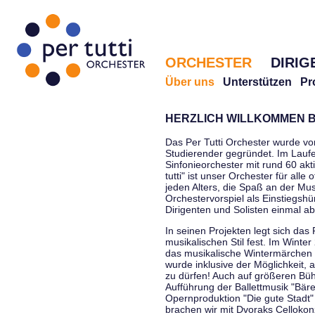
ORCHESTER
DIRIG
Über uns
Unterstützen
Pr
HERZLICH WILLKOMMEN B
Das Per Tutti Orchester wurde vo
Studierender gegründet. Im Laufe
Sinfonieorchester mit rund 60 ak
tutti" ist unser Orchester für all
jeden Alters, die Spaß an der Musi
Orchestervorspiel als Einstiegshü
Dirigenten und Solisten einmal a
In seinen Projekten legt sich das 
musikalischen Stil fest. Im Winte
das musikalische Wintermärchen 
wurde inklusive der Möglichkeit, 
zu dürfen! Auch auf größeren Bü
Aufführung der Ballettmusik "Bär
Opernproduktion "Die gute Stadt"
brachen wir mit Dvoraks Cellokonz