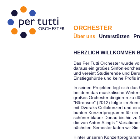
ORCHESTER
Über uns
Unterstützen
Pr
HERZLICH WILLKOMMEN B
Das Per Tutti Orchester wurde vo
daraus ein großes Sinfonieorchest
und vereint Studierende und Beruf
Einstiegshürde und keine Profis 
In seinen Projekten legt sich das 
bei dem das musikalische Winterm
großes Orchester dirigieren zu d
"Bärensee" (2012) folgte im Somm
mit Dvoraks Cellokonzert und ei
bunten Konzertprogramm für ein E
schöner blauer Donau bis hin zu 
die von Anton Stingls " Variatio
nächsten Semester laden wir Sie 
Hinter unseren Konzertprogrammen