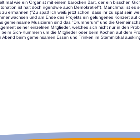
t mal wie ein Organist mit einem barocken Bart, der ein bisschen Gicht 
tonation ist halt doch irgendwie auch Demokratie!"). Manchmal ist es s
zu ermahnen ("Zu spät! Ich weiß jetzt schon, dass ihr zu spät sein we
sammenwachsen und am Ende des Projekts ein gelungenes Konzert auf d
as gemeinsame Musizieren sind das "Drumherum" und die Gemeinschaft
gement seiner einzelnen Mitglieder, welches sich nicht nur in den Prob
, beim Sich-Kümmern um die Mitglieder oder beim Kochen auf dem Pro
en Abend beim gemeinsamen Essen und Trinken im Stammlokal ausklin