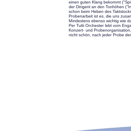
einen guten Klang bekommt ("Spiel
der Dirigent an den Tonhöhen ("In
schon beim Heben des Taktstocks 
Probenarbeit ist es, die uns zu
Mindestens ebenso wichtig wie d
Per Tutti Orchester lebt vom Enga
Konzert- und Probenorganisation
nicht schön, nach jeder Probe d