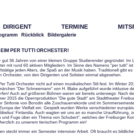
DIRIGENT
TERMINE
MITS
ogramm
Rückblick
Bildergalerie
EIM PER TUTTI ORCHESTER!
r gut 36 Jahren von einer kleinen Gruppe Studierender gegründet. Im L
er mit rund 60 aktiven Mitgliedern. Im Sinne des Namens "per tutti" ist 
stätige jeden Alters, die Spaß an der Musik haben. Traditionell gibt es 
im Orchester, von den Dirigenten und Solisten einmal abgesehen.
Per Tutti Orchester nicht auf einen musikalischen Stil fest. Im Winter 2
ärchen "Der Schneemann" von H. Blake aufgeführt wurde inklusive der 
ürfen! Auch auf größeren Bühnen waren wir bereits unterwegs: Nach der
er 2015 die Opernproduktion "Die gute Stadt" am Stadttheater Freibu
ner Sinfonie von Borodin alle Zuschauerrekorde und im Sommersemester
uropa der Vielfalt ein. Gespielt wurden Werke verschiedener europäi
Sibelius' Finlandia. Auch wagten wir uns an so manche Uraufführung, 
nen und Fuge über ein Thema von Schubert", welches der Freiburger Ko
herzlich zu unserem tierischen Programm ein!
 steckt immer ein Semester intensiver Arbeit. Oft braucht es bildliche