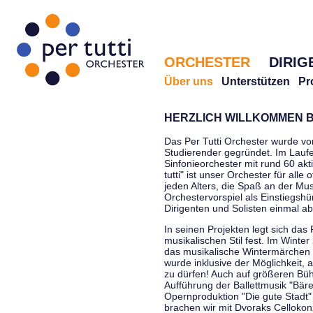
ORCHESTER
DIRIG
Über uns
Unterstützen
Pr
HERZLICH WILLKOMMEN B
Das Per Tutti Orchester wurde vo
Studierender gegründet. Im Laufe
Sinfonieorchester mit rund 60 ak
tutti" ist unser Orchester für all
jeden Alters, die Spaß an der Musi
Orchestervorspiel als Einstiegshü
Dirigenten und Solisten einmal a
In seinen Projekten legt sich das 
musikalischen Stil fest. Im Winte
das musikalische Wintermärchen 
wurde inklusive der Möglichkeit, 
zu dürfen! Auch auf größeren Bü
Aufführung der Ballettmusik "Bär
Opernproduktion "Die gute Stadt"
brachen wir mit Dvoraks Cellokonz