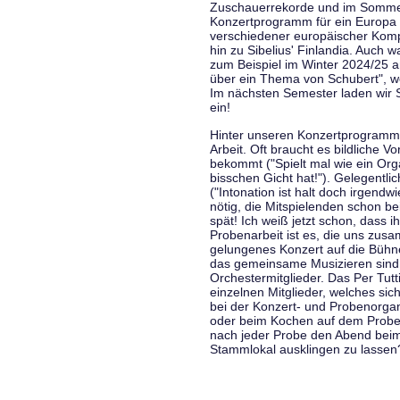
Zuschauerrekorde und im Sommer
Konzertprogramm für ein Europa d
verschiedener europäischer Komp
hin zu Sibelius' Finlandia. Auch
zum Beispiel im Winter 2024/25 a
über ein Thema von Schubert", w
Im nächsten Semester laden wir 
ein!
Hinter unseren Konzertprogramme
Arbeit. Oft braucht es bildliche 
bekommt ("Spielt mal wie ein Org
bisschen Gicht hat!"). Gelegentli
("Intonation ist halt doch irgend
nötig, die Mitspielenden schon 
spät! Ich weiß jetzt schon, dass i
Probenarbeit ist es, die uns zu
gelungenes Konzert auf die Bühne
das gemeinsame Musizieren sind
Orchestermitglieder. Das Per Tut
einzelnen Mitglieder, welches sic
bei der Konzert- und Probenorga
oder beim Kochen auf dem Proben
nach jeder Probe den Abend bei
Stammlokal ausklingen zu lassen