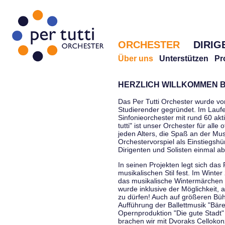
ORCHESTER
DIRIG
Über uns
Unterstützen
Pr
HERZLICH WILLKOMMEN B
Das Per Tutti Orchester wurde vo
Studierender gegründet. Im Laufe
Sinfonieorchester mit rund 60 ak
tutti" ist unser Orchester für all
jeden Alters, die Spaß an der Musi
Orchestervorspiel als Einstiegshü
Dirigenten und Solisten einmal a
In seinen Projekten legt sich das 
musikalischen Stil fest. Im Winte
das musikalische Wintermärchen 
wurde inklusive der Möglichkeit, 
zu dürfen! Auch auf größeren Bü
Aufführung der Ballettmusik "Bär
Opernproduktion "Die gute Stadt"
brachen wir mit Dvoraks Cellokonz