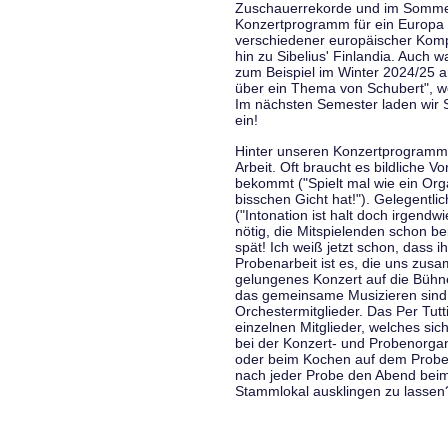
Zuschauerrekorde und im Sommer
Konzertprogramm für ein Europa d
verschiedener europäischer Komp
hin zu Sibelius' Finlandia. Auch
zum Beispiel im Winter 2024/25 a
über ein Thema von Schubert", w
Im nächsten Semester laden wir 
ein!
Hinter unseren Konzertprogramme
Arbeit. Oft braucht es bildliche 
bekommt ("Spielt mal wie ein Org
bisschen Gicht hat!"). Gelegentli
("Intonation ist halt doch irgend
nötig, die Mitspielenden schon 
spät! Ich weiß jetzt schon, dass i
Probenarbeit ist es, die uns zu
gelungenes Konzert auf die Bühne
das gemeinsame Musizieren sind
Orchestermitglieder. Das Per Tut
einzelnen Mitglieder, welches sic
bei der Konzert- und Probenorga
oder beim Kochen auf dem Proben
nach jeder Probe den Abend bei
Stammlokal ausklingen zu lassen