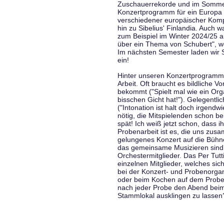
Zuschauerrekorde und im Sommer
Konzertprogramm für ein Europa d
verschiedener europäischer Komp
hin zu Sibelius' Finlandia. Auch
zum Beispiel im Winter 2024/25 a
über ein Thema von Schubert", w
Im nächsten Semester laden wir 
ein!
Hinter unseren Konzertprogramme
Arbeit. Oft braucht es bildliche 
bekommt ("Spielt mal wie ein Org
bisschen Gicht hat!"). Gelegentli
("Intonation ist halt doch irgend
nötig, die Mitspielenden schon 
spät! Ich weiß jetzt schon, dass i
Probenarbeit ist es, die uns zu
gelungenes Konzert auf die Bühne
das gemeinsame Musizieren sind
Orchestermitglieder. Das Per Tut
einzelnen Mitglieder, welches sic
bei der Konzert- und Probenorga
oder beim Kochen auf dem Proben
nach jeder Probe den Abend bei
Stammlokal ausklingen zu lassen