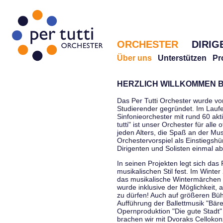
ORCHESTER
DIRIG
Über uns
Unterstützen
Pr
HERZLICH WILLKOMMEN B
Das Per Tutti Orchester wurde vo
Studierender gegründet. Im Laufe
Sinfonieorchester mit rund 60 ak
tutti" ist unser Orchester für all
jeden Alters, die Spaß an der Musi
Orchestervorspiel als Einstiegshü
Dirigenten und Solisten einmal a
In seinen Projekten legt sich das 
musikalischen Stil fest. Im Winte
das musikalische Wintermärchen 
wurde inklusive der Möglichkeit, 
zu dürfen! Auch auf größeren Bü
Aufführung der Ballettmusik "Bär
Opernproduktion "Die gute Stadt"
brachen wir mit Dvoraks Cellokonz