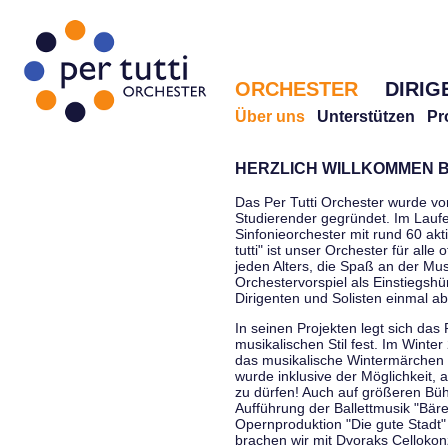
ORCHESTER
DIRIG
Über uns
Unterstützen
Pr
HERZLICH WILLKOMMEN B
Das Per Tutti Orchester wurde vo
Studierender gegründet. Im Laufe
Sinfonieorchester mit rund 60 ak
tutti" ist unser Orchester für all
jeden Alters, die Spaß an der Musi
Orchestervorspiel als Einstiegshü
Dirigenten und Solisten einmal a
In seinen Projekten legt sich das 
musikalischen Stil fest. Im Winte
das musikalische Wintermärchen 
wurde inklusive der Möglichkeit, 
zu dürfen! Auch auf größeren Bü
Aufführung der Ballettmusik "Bär
Opernproduktion "Die gute Stadt"
brachen wir mit Dvoraks Cellokonz