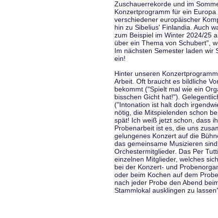
Zuschauerrekorde und im Sommer
Konzertprogramm für ein Europa d
verschiedener europäischer Komp
hin zu Sibelius' Finlandia. Auch
zum Beispiel im Winter 2024/25 a
über ein Thema von Schubert", w
Im nächsten Semester laden wir 
ein!
Hinter unseren Konzertprogramme
Arbeit. Oft braucht es bildliche 
bekommt ("Spielt mal wie ein Org
bisschen Gicht hat!"). Gelegentli
("Intonation ist halt doch irgend
nötig, die Mitspielenden schon 
spät! Ich weiß jetzt schon, dass i
Probenarbeit ist es, die uns zu
gelungenes Konzert auf die Bühne
das gemeinsame Musizieren sind
Orchestermitglieder. Das Per Tut
einzelnen Mitglieder, welches sic
bei der Konzert- und Probenorga
oder beim Kochen auf dem Proben
nach jeder Probe den Abend bei
Stammlokal ausklingen zu lassen