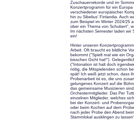
Zuschauerrekorde und im Sommer
Konzertprogramm für ein Europa d
verschiedener europäischer Komp
hin zu Sibelius' Finlandia. Auch
zum Beispiel im Winter 2024/25 a
über ein Thema von Schubert", w
Im nächsten Semester laden wir 
ein!
Hinter unseren Konzertprogramme
Arbeit. Oft braucht es bildliche 
bekommt ("Spielt mal wie ein Org
bisschen Gicht hat!"). Gelegentli
("Intonation ist halt doch irgend
nötig, die Mitspielenden schon 
spät! Ich weiß jetzt schon, dass i
Probenarbeit ist es, die uns zu
gelungenes Konzert auf die Bühne
das gemeinsame Musizieren sind
Orchestermitglieder. Das Per Tut
einzelnen Mitglieder, welches sic
bei der Konzert- und Probenorga
oder beim Kochen auf dem Proben
nach jeder Probe den Abend bei
Stammlokal ausklingen zu lassen