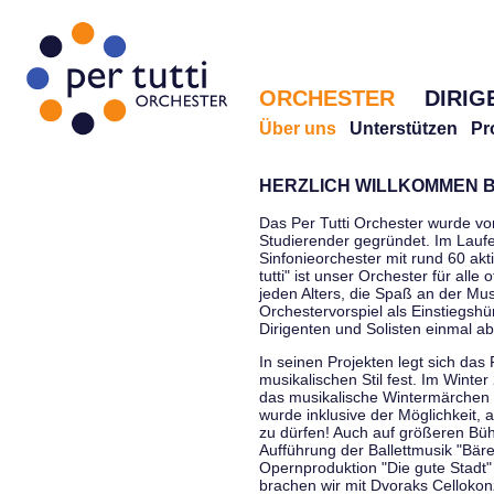
ORCHESTER
DIRIG
Über uns
Unterstützen
Pr
HERZLICH WILLKOMMEN B
Das Per Tutti Orchester wurde vo
Studierender gegründet. Im Laufe
Sinfonieorchester mit rund 60 ak
tutti" ist unser Orchester für all
jeden Alters, die Spaß an der Musi
Orchestervorspiel als Einstiegshü
Dirigenten und Solisten einmal a
In seinen Projekten legt sich das 
musikalischen Stil fest. Im Winte
das musikalische Wintermärchen 
wurde inklusive der Möglichkeit, 
zu dürfen! Auch auf größeren Bü
Aufführung der Ballettmusik "Bär
Opernproduktion "Die gute Stadt"
brachen wir mit Dvoraks Cellokonz