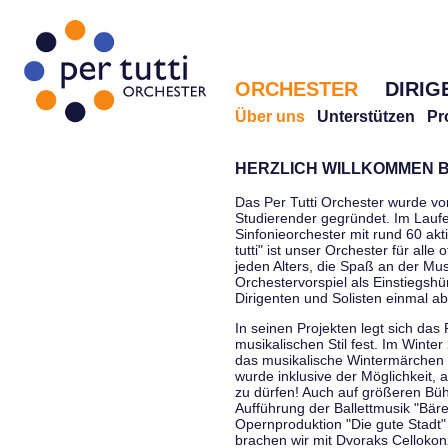
ORCHESTER
DIRIG
Über uns
Unterstützen
Pr
HERZLICH WILLKOMMEN B
Das Per Tutti Orchester wurde vo
Studierender gegründet. Im Laufe
Sinfonieorchester mit rund 60 ak
tutti" ist unser Orchester für all
jeden Alters, die Spaß an der Musi
Orchestervorspiel als Einstiegshü
Dirigenten und Solisten einmal a
In seinen Projekten legt sich das 
musikalischen Stil fest. Im Winte
das musikalische Wintermärchen 
wurde inklusive der Möglichkeit, 
zu dürfen! Auch auf größeren Bü
Aufführung der Ballettmusik "Bär
Opernproduktion "Die gute Stadt"
brachen wir mit Dvoraks Cellokonz