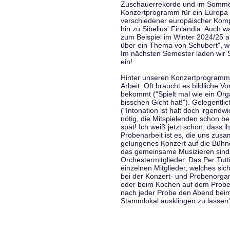
Zuschauerrekorde und im Sommer
Konzertprogramm für ein Europa d
verschiedener europäischer Komp
hin zu Sibelius' Finlandia. Auch
zum Beispiel im Winter 2024/25 a
über ein Thema von Schubert", w
Im nächsten Semester laden wir 
ein!
Hinter unseren Konzertprogramme
Arbeit. Oft braucht es bildliche 
bekommt ("Spielt mal wie ein Org
bisschen Gicht hat!"). Gelegentli
("Intonation ist halt doch irgend
nötig, die Mitspielenden schon 
spät! Ich weiß jetzt schon, dass i
Probenarbeit ist es, die uns zu
gelungenes Konzert auf die Bühne
das gemeinsame Musizieren sind
Orchestermitglieder. Das Per Tut
einzelnen Mitglieder, welches sic
bei der Konzert- und Probenorga
oder beim Kochen auf dem Proben
nach jeder Probe den Abend bei
Stammlokal ausklingen zu lassen