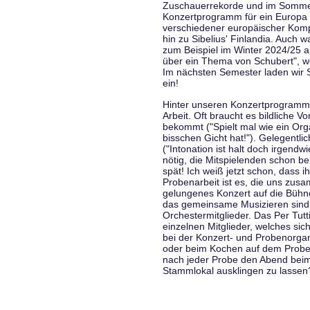
Zuschauerrekorde und im Sommer
Konzertprogramm für ein Europa d
verschiedener europäischer Komp
hin zu Sibelius' Finlandia. Auch
zum Beispiel im Winter 2024/25 a
über ein Thema von Schubert", w
Im nächsten Semester laden wir 
ein!
Hinter unseren Konzertprogramme
Arbeit. Oft braucht es bildliche 
bekommt ("Spielt mal wie ein Org
bisschen Gicht hat!"). Gelegentli
("Intonation ist halt doch irgend
nötig, die Mitspielenden schon 
spät! Ich weiß jetzt schon, dass i
Probenarbeit ist es, die uns zu
gelungenes Konzert auf die Bühne
das gemeinsame Musizieren sind
Orchestermitglieder. Das Per Tut
einzelnen Mitglieder, welches sic
bei der Konzert- und Probenorga
oder beim Kochen auf dem Proben
nach jeder Probe den Abend bei
Stammlokal ausklingen zu lassen