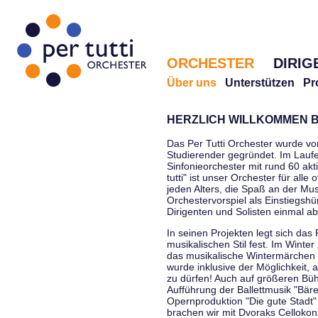
ORCHESTER
DIRIG
Über uns
Unterstützen
Pr
HERZLICH WILLKOMMEN B
Das Per Tutti Orchester wurde vo
Studierender gegründet. Im Laufe
Sinfonieorchester mit rund 60 ak
tutti" ist unser Orchester für all
jeden Alters, die Spaß an der Musi
Orchestervorspiel als Einstiegshü
Dirigenten und Solisten einmal a
In seinen Projekten legt sich das 
musikalischen Stil fest. Im Winte
das musikalische Wintermärchen 
wurde inklusive der Möglichkeit, 
zu dürfen! Auch auf größeren Bü
Aufführung der Ballettmusik "Bär
Opernproduktion "Die gute Stadt"
brachen wir mit Dvoraks Cellokonz