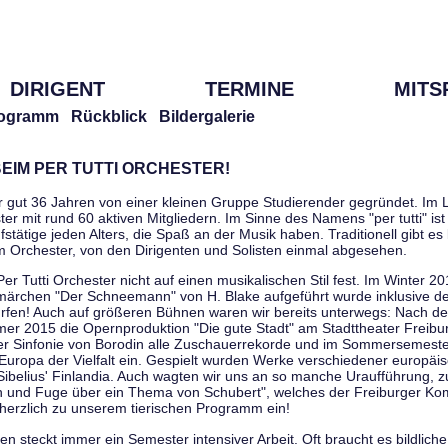
DIRIGENT
TERMINE
MITS
ogramm
Rückblick
Bildergalerie
EIM PER TUTTI ORCHESTER!
r gut 36 Jahren von einer kleinen Gruppe Studierender gegründet. Im L
er mit rund 60 aktiven Mitgliedern. Im Sinne des Namens "per tutti" ist 
stätige jeden Alters, die Spaß an der Musik haben. Traditionell gibt es 
im Orchester, von den Dirigenten und Solisten einmal abgesehen.
Per Tutti Orchester nicht auf einen musikalischen Stil fest. Im Winter 2
ärchen "Der Schneemann" von H. Blake aufgeführt wurde inklusive der 
ürfen! Auch auf größeren Bühnen waren wir bereits unterwegs: Nach der
er 2015 die Opernproduktion "Die gute Stadt" am Stadttheater Freibu
ner Sinfonie von Borodin alle Zuschauerrekorde und im Sommersemester
uropa der Vielfalt ein. Gespielt wurden Werke verschiedener europäi
Sibelius' Finlandia. Auch wagten wir uns an so manche Uraufführung, 
nen und Fuge über ein Thema von Schubert", welches der Freiburger Ko
herzlich zu unserem tierischen Programm ein!
 steckt immer ein Semester intensiver Arbeit. Oft braucht es bildliche