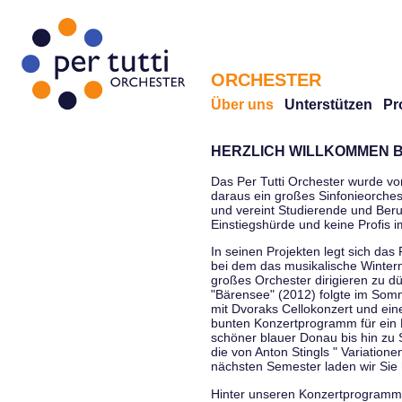
ORCHESTER
Über uns
Unterstützen
Pr
HERZLICH WILLKOMMEN B
Das Per Tutti Orchester wurde vo
daraus ein großes Sinfonieorchest
und vereint Studierende und Beruf
Einstiegshürde und keine Profis 
In seinen Projekten legt sich das 
bei dem das musikalische Winterm
großes Orchester dirigieren zu d
"Bärensee" (2012) folgte im Somm
mit Dvoraks Cellokonzert und ei
bunten Konzertprogramm für ein E
schöner blauer Donau bis hin zu 
die von Anton Stingls " Variatio
nächsten Semester laden wir Sie 
Hinter unseren Konzertprogrammen