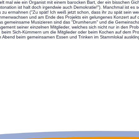
t mal wie ein Organist mit einem barocken Bart, der ein bisschen Gicht 
tonation ist halt doch irgendwie auch Demokratie!"). Manchmal ist es s
zu ermahnen ("Zu spät! Ich weiß jetzt schon, dass ihr zu spät sein we
sammenwachsen und am Ende des Projekts ein gelungenes Konzert auf d
as gemeinsame Musizieren sind das "Drumherum" und die Gemeinschaft
gement seiner einzelnen Mitglieder, welches sich nicht nur in den Prob
, beim Sich-Kümmern um die Mitglieder oder beim Kochen auf dem Pro
en Abend beim gemeinsamen Essen und Trinken im Stammlokal ausklin