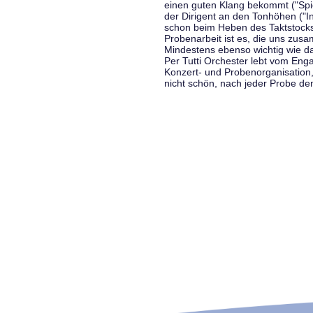
einen guten Klang bekommt ("Spiel
der Dirigent an den Tonhöhen ("In
schon beim Heben des Taktstocks 
Probenarbeit ist es, die uns zu
Mindestens ebenso wichtig wie d
Per Tutti Orchester lebt vom Enga
Konzert- und Probenorganisation
nicht schön, nach jeder Probe d