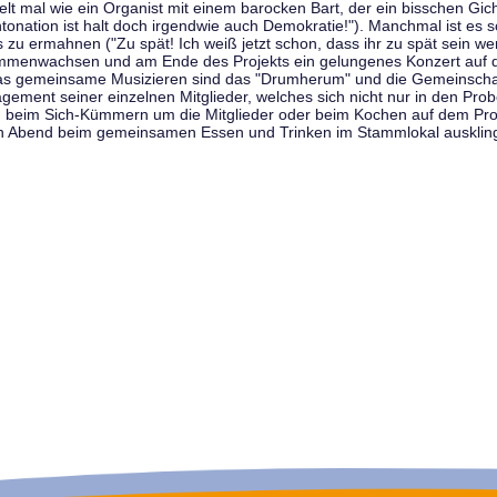
t mal wie ein Organist mit einem barocken Bart, der ein bisschen Gicht 
tonation ist halt doch irgendwie auch Demokratie!"). Manchmal ist es s
zu ermahnen ("Zu spät! Ich weiß jetzt schon, dass ihr zu spät sein we
sammenwachsen und am Ende des Projekts ein gelungenes Konzert auf d
as gemeinsame Musizieren sind das "Drumherum" und die Gemeinschaft
gement seiner einzelnen Mitglieder, welches sich nicht nur in den Prob
, beim Sich-Kümmern um die Mitglieder oder beim Kochen auf dem Pro
en Abend beim gemeinsamen Essen und Trinken im Stammlokal ausklin