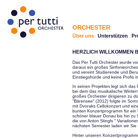
ORCHESTER
Über uns
Unterstützen
Pr
HERZLICH WILLKOMMEN B
Das Per Tutti Orchester wurde vo
daraus ein großes Sinfonieorchest
und vereint Studierende und Beruf
Einstiegshürde und keine Profis 
In seinen Projekten legt sich das 
bei dem das musikalische Winterm
großes Orchester dirigieren zu d
"Bärensee" (2012) folgte im Somm
mit Dvoraks Cellokonzert und ei
bunten Konzertprogramm für ein E
schöner blauer Donau bis hin zu 
die von Anton Stingls " Variatio
nächsten Semester laden wir Sie 
Hinter unseren Konzertprogrammen