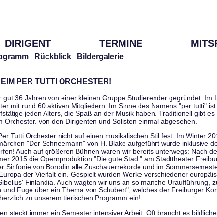
DIRIGENT
TERMINE
MITS
ogramm
Rückblick
Bildergalerie
EIM PER TUTTI ORCHESTER!
r gut 36 Jahren von einer kleinen Gruppe Studierender gegründet. Im L
er mit rund 60 aktiven Mitgliedern. Im Sinne des Namens "per tutti" ist 
stätige jeden Alters, die Spaß an der Musik haben. Traditionell gibt es 
im Orchester, von den Dirigenten und Solisten einmal abgesehen.
Per Tutti Orchester nicht auf einen musikalischen Stil fest. Im Winter 2
ärchen "Der Schneemann" von H. Blake aufgeführt wurde inklusive der 
ürfen! Auch auf größeren Bühnen waren wir bereits unterwegs: Nach der
er 2015 die Opernproduktion "Die gute Stadt" am Stadttheater Freibu
ner Sinfonie von Borodin alle Zuschauerrekorde und im Sommersemester
uropa der Vielfalt ein. Gespielt wurden Werke verschiedener europäi
Sibelius' Finlandia. Auch wagten wir uns an so manche Uraufführung, 
nen und Fuge über ein Thema von Schubert", welches der Freiburger Ko
herzlich zu unserem tierischen Programm ein!
 steckt immer ein Semester intensiver Arbeit. Oft braucht es bildliche