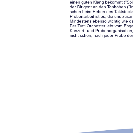
einen guten Klang bekommt ("Spiel
der Dirigent an den Tonhöhen ("In
schon beim Heben des Taktstocks 
Probenarbeit ist es, die uns zu
Mindestens ebenso wichtig wie d
Per Tutti Orchester lebt vom Enga
Konzert- und Probenorganisation
nicht schön, nach jeder Probe d