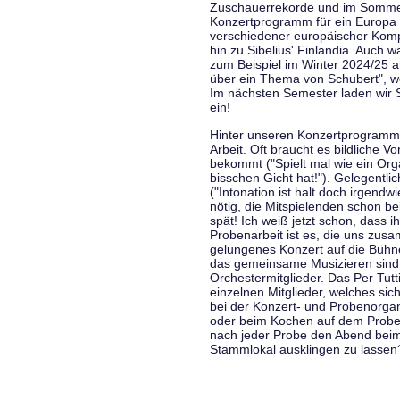
Zuschauerrekorde und im Sommer
Konzertprogramm für ein Europa d
verschiedener europäischer Komp
hin zu Sibelius' Finlandia. Auch
zum Beispiel im Winter 2024/25 a
über ein Thema von Schubert", w
Im nächsten Semester laden wir 
ein!
Hinter unseren Konzertprogramme
Arbeit. Oft braucht es bildliche 
bekommt ("Spielt mal wie ein Org
bisschen Gicht hat!"). Gelegentli
("Intonation ist halt doch irgend
nötig, die Mitspielenden schon 
spät! Ich weiß jetzt schon, dass i
Probenarbeit ist es, die uns zu
gelungenes Konzert auf die Bühne
das gemeinsame Musizieren sind
Orchestermitglieder. Das Per Tut
einzelnen Mitglieder, welches sic
bei der Konzert- und Probenorga
oder beim Kochen auf dem Proben
nach jeder Probe den Abend bei
Stammlokal ausklingen zu lassen