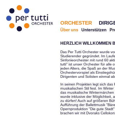
ORCHESTER
DIRIG
Über uns
Unterstützen
Pr
HERZLICH WILLKOMMEN B
Das Per Tutti Orchester wurde vo
Studierender gegründet. Im Laufe
Sinfonieorchester mit rund 60 ak
tutti" ist unser Orchester für all
jeden Alters, die Spaß an der Musi
Orchestervorspiel als Einstiegshü
Dirigenten und Solisten einmal a
In seinen Projekten legt sich das 
musikalischen Stil fest. Im Winte
das musikalische Wintermärchen 
wurde inklusive der Möglichkeit, 
zu dürfen! Auch auf größeren Bü
Aufführung der Ballettmusik "Bär
Opernproduktion "Die gute Stadt"
brachen wir mit Dvoraks Cellokonz