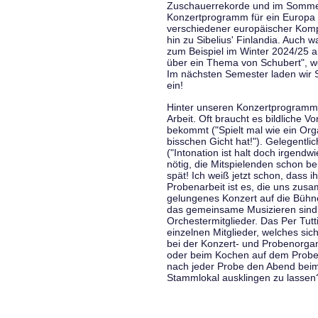
Zuschauerrekorde und im Sommer
Konzertprogramm für ein Europa d
verschiedener europäischer Komp
hin zu Sibelius' Finlandia. Auch
zum Beispiel im Winter 2024/25 a
über ein Thema von Schubert", w
Im nächsten Semester laden wir 
ein!
Hinter unseren Konzertprogramme
Arbeit. Oft braucht es bildliche 
bekommt ("Spielt mal wie ein Org
bisschen Gicht hat!"). Gelegentli
("Intonation ist halt doch irgend
nötig, die Mitspielenden schon 
spät! Ich weiß jetzt schon, dass i
Probenarbeit ist es, die uns zu
gelungenes Konzert auf die Bühne
das gemeinsame Musizieren sind
Orchestermitglieder. Das Per Tut
einzelnen Mitglieder, welches sic
bei der Konzert- und Probenorga
oder beim Kochen auf dem Proben
nach jeder Probe den Abend bei
Stammlokal ausklingen zu lassen