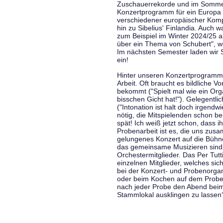
Zuschauerrekorde und im Sommer
Konzertprogramm für ein Europa d
verschiedener europäischer Komp
hin zu Sibelius' Finlandia. Auch
zum Beispiel im Winter 2024/25 a
über ein Thema von Schubert", w
Im nächsten Semester laden wir 
ein!
Hinter unseren Konzertprogramme
Arbeit. Oft braucht es bildliche 
bekommt ("Spielt mal wie ein Org
bisschen Gicht hat!"). Gelegentli
("Intonation ist halt doch irgend
nötig, die Mitspielenden schon 
spät! Ich weiß jetzt schon, dass i
Probenarbeit ist es, die uns zu
gelungenes Konzert auf die Bühne
das gemeinsame Musizieren sind
Orchestermitglieder. Das Per Tut
einzelnen Mitglieder, welches sic
bei der Konzert- und Probenorga
oder beim Kochen auf dem Proben
nach jeder Probe den Abend bei
Stammlokal ausklingen zu lassen