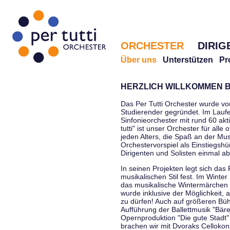
ORCHESTER
DIRIG
Über uns
Unterstützen
Pr
HERZLICH WILLKOMMEN B
Das Per Tutti Orchester wurde vo
Studierender gegründet. Im Laufe
Sinfonieorchester mit rund 60 ak
tutti" ist unser Orchester für all
jeden Alters, die Spaß an der Musi
Orchestervorspiel als Einstiegshü
Dirigenten und Solisten einmal a
In seinen Projekten legt sich das 
musikalischen Stil fest. Im Winte
das musikalische Wintermärchen 
wurde inklusive der Möglichkeit, 
zu dürfen! Auch auf größeren Bü
Aufführung der Ballettmusik "Bär
Opernproduktion "Die gute Stadt"
brachen wir mit Dvoraks Cellokonz