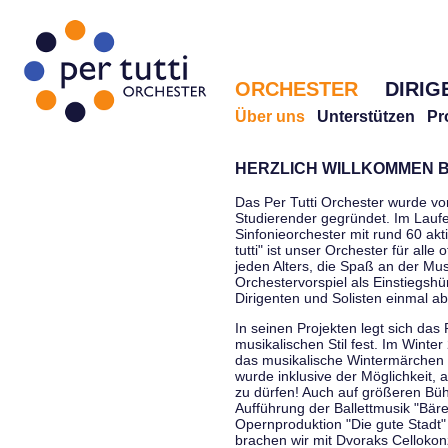
ORCHESTER
DIRIG
Über uns
Unterstützen
Pr
HERZLICH WILLKOMMEN B
Das Per Tutti Orchester wurde vo
Studierender gegründet. Im Laufe
Sinfonieorchester mit rund 60 ak
tutti" ist unser Orchester für all
jeden Alters, die Spaß an der Musi
Orchestervorspiel als Einstiegshü
Dirigenten und Solisten einmal a
In seinen Projekten legt sich das 
musikalischen Stil fest. Im Winte
das musikalische Wintermärchen 
wurde inklusive der Möglichkeit, 
zu dürfen! Auch auf größeren Bü
Aufführung der Ballettmusik "Bär
Opernproduktion "Die gute Stadt"
brachen wir mit Dvoraks Cellokonz