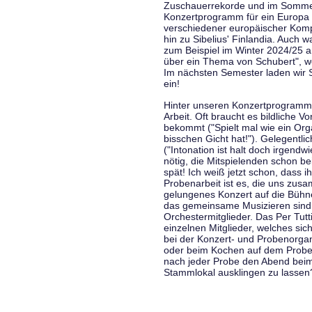
Zuschauerrekorde und im Sommer
Konzertprogramm für ein Europa d
verschiedener europäischer Komp
hin zu Sibelius' Finlandia. Auch
zum Beispiel im Winter 2024/25 a
über ein Thema von Schubert", w
Im nächsten Semester laden wir 
ein!
Hinter unseren Konzertprogramme
Arbeit. Oft braucht es bildliche 
bekommt ("Spielt mal wie ein Org
bisschen Gicht hat!"). Gelegentli
("Intonation ist halt doch irgend
nötig, die Mitspielenden schon 
spät! Ich weiß jetzt schon, dass i
Probenarbeit ist es, die uns zu
gelungenes Konzert auf die Bühne
das gemeinsame Musizieren sind
Orchestermitglieder. Das Per Tut
einzelnen Mitglieder, welches sic
bei der Konzert- und Probenorga
oder beim Kochen auf dem Proben
nach jeder Probe den Abend bei
Stammlokal ausklingen zu lassen