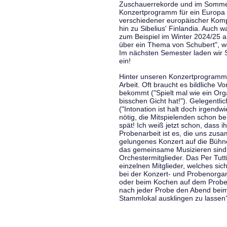
Zuschauerrekorde und im Sommer
Konzertprogramm für ein Europa d
verschiedener europäischer Komp
hin zu Sibelius' Finlandia. Auch
zum Beispiel im Winter 2024/25 a
über ein Thema von Schubert", w
Im nächsten Semester laden wir 
ein!
Hinter unseren Konzertprogramme
Arbeit. Oft braucht es bildliche 
bekommt ("Spielt mal wie ein Org
bisschen Gicht hat!"). Gelegentli
("Intonation ist halt doch irgend
nötig, die Mitspielenden schon 
spät! Ich weiß jetzt schon, dass i
Probenarbeit ist es, die uns zu
gelungenes Konzert auf die Bühne
das gemeinsame Musizieren sind
Orchestermitglieder. Das Per Tut
einzelnen Mitglieder, welches sic
bei der Konzert- und Probenorga
oder beim Kochen auf dem Proben
nach jeder Probe den Abend bei
Stammlokal ausklingen zu lassen