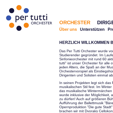
ORCHESTER
DIRIG
Über uns
Unterstützen
Pr
HERZLICH WILLKOMMEN B
Das Per Tutti Orchester wurde vo
Studierender gegründet. Im Laufe
Sinfonieorchester mit rund 60 ak
tutti" ist unser Orchester für all
jeden Alters, die Spaß an der Musi
Orchestervorspiel als Einstiegshü
Dirigenten und Solisten einmal a
In seinen Projekten legt sich das 
musikalischen Stil fest. Im Winte
das musikalische Wintermärchen 
wurde inklusive der Möglichkeit, 
zu dürfen! Auch auf größeren Bü
Aufführung der Ballettmusik "Bär
Opernproduktion "Die gute Stadt"
brachen wir mit Dvoraks Cellokonz