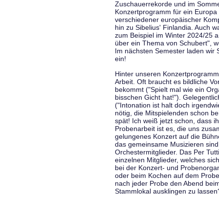
Zuschauerrekorde und im Sommer
Konzertprogramm für ein Europa d
verschiedener europäischer Komp
hin zu Sibelius' Finlandia. Auch
zum Beispiel im Winter 2024/25 a
über ein Thema von Schubert", w
Im nächsten Semester laden wir 
ein!
Hinter unseren Konzertprogramme
Arbeit. Oft braucht es bildliche 
bekommt ("Spielt mal wie ein Org
bisschen Gicht hat!"). Gelegentli
("Intonation ist halt doch irgend
nötig, die Mitspielenden schon 
spät! Ich weiß jetzt schon, dass i
Probenarbeit ist es, die uns zu
gelungenes Konzert auf die Bühne
das gemeinsame Musizieren sind
Orchestermitglieder. Das Per Tut
einzelnen Mitglieder, welches sic
bei der Konzert- und Probenorga
oder beim Kochen auf dem Proben
nach jeder Probe den Abend bei
Stammlokal ausklingen zu lassen