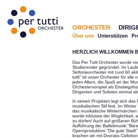
ORCHESTER
DIRIG
Über uns
Unterstützen
Pr
HERZLICH WILLKOMMEN B
Das Per Tutti Orchester wurde vo
Studierender gegründet. Im Laufe
Sinfonieorchester mit rund 60 ak
tutti" ist unser Orchester für all
jeden Alters, die Spaß an der Musi
Orchestervorspiel als Einstiegshü
Dirigenten und Solisten einmal a
In seinen Projekten legt sich das 
musikalischen Stil fest. Im Winte
das musikalische Wintermärchen 
wurde inklusive der Möglichkeit, 
zu dürfen! Auch auf größeren Bü
Aufführung der Ballettmusik "Bär
Opernproduktion "Die gute Stadt"
brachen wir mit Dvoraks Cellokonz