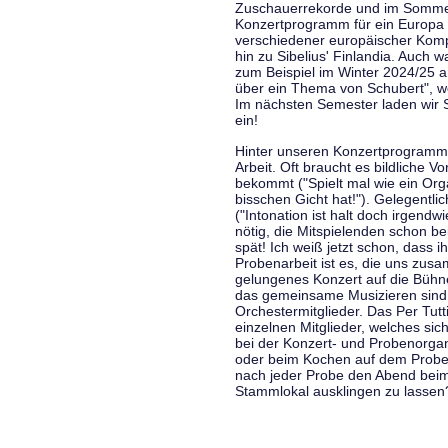
Zuschauerrekorde und im Sommer
Konzertprogramm für ein Europa d
verschiedener europäischer Komp
hin zu Sibelius' Finlandia. Auch
zum Beispiel im Winter 2024/25 a
über ein Thema von Schubert", w
Im nächsten Semester laden wir 
ein!
Hinter unseren Konzertprogramme
Arbeit. Oft braucht es bildliche 
bekommt ("Spielt mal wie ein Org
bisschen Gicht hat!"). Gelegentli
("Intonation ist halt doch irgend
nötig, die Mitspielenden schon 
spät! Ich weiß jetzt schon, dass i
Probenarbeit ist es, die uns zu
gelungenes Konzert auf die Bühne
das gemeinsame Musizieren sind
Orchestermitglieder. Das Per Tut
einzelnen Mitglieder, welches sic
bei der Konzert- und Probenorga
oder beim Kochen auf dem Proben
nach jeder Probe den Abend bei
Stammlokal ausklingen zu lassen