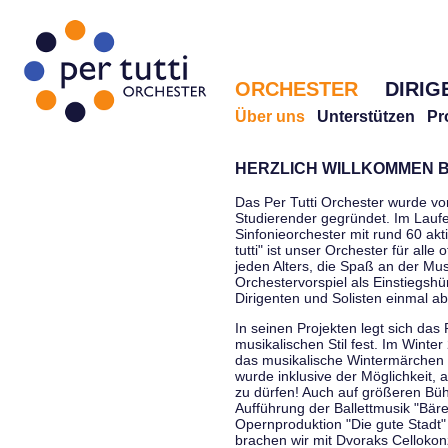
ORCHESTER
DIRIG
Über uns
Unterstützen
Pr
HERZLICH WILLKOMMEN B
Das Per Tutti Orchester wurde vo
Studierender gegründet. Im Laufe
Sinfonieorchester mit rund 60 ak
tutti" ist unser Orchester für all
jeden Alters, die Spaß an der Musi
Orchestervorspiel als Einstiegshü
Dirigenten und Solisten einmal a
In seinen Projekten legt sich das 
musikalischen Stil fest. Im Winte
das musikalische Wintermärchen 
wurde inklusive der Möglichkeit, 
zu dürfen! Auch auf größeren Bü
Aufführung der Ballettmusik "Bär
Opernproduktion "Die gute Stadt"
brachen wir mit Dvoraks Cellokonz