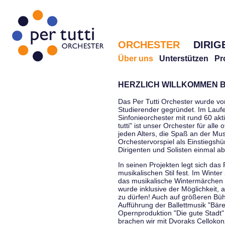
ORCHESTER
DIRIG
Über uns
Unterstützen
Pr
HERZLICH WILLKOMMEN B
Das Per Tutti Orchester wurde vo
Studierender gegründet. Im Laufe
Sinfonieorchester mit rund 60 ak
tutti" ist unser Orchester für all
jeden Alters, die Spaß an der Musi
Orchestervorspiel als Einstiegshü
Dirigenten und Solisten einmal a
In seinen Projekten legt sich das 
musikalischen Stil fest. Im Winte
das musikalische Wintermärchen 
wurde inklusive der Möglichkeit, 
zu dürfen! Auch auf größeren Bü
Aufführung der Ballettmusik "Bär
Opernproduktion "Die gute Stadt"
brachen wir mit Dvoraks Cellokonz