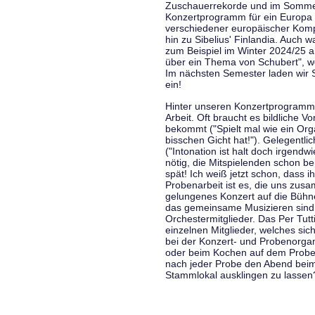
Zuschauerrekorde und im Sommer
Konzertprogramm für ein Europa d
verschiedener europäischer Komp
hin zu Sibelius' Finlandia. Auch
zum Beispiel im Winter 2024/25 a
über ein Thema von Schubert", w
Im nächsten Semester laden wir 
ein!
Hinter unseren Konzertprogramme
Arbeit. Oft braucht es bildliche 
bekommt ("Spielt mal wie ein Org
bisschen Gicht hat!"). Gelegentli
("Intonation ist halt doch irgend
nötig, die Mitspielenden schon 
spät! Ich weiß jetzt schon, dass i
Probenarbeit ist es, die uns zu
gelungenes Konzert auf die Bühne
das gemeinsame Musizieren sind
Orchestermitglieder. Das Per Tut
einzelnen Mitglieder, welches sic
bei der Konzert- und Probenorga
oder beim Kochen auf dem Proben
nach jeder Probe den Abend bei
Stammlokal ausklingen zu lassen