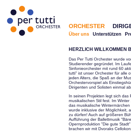
ORCHESTER
DIRIG
Über uns
Unterstützen
Pr
HERZLICH WILLKOMMEN B
Das Per Tutti Orchester wurde vo
Studierender gegründet. Im Laufe
Sinfonieorchester mit rund 60 ak
tutti" ist unser Orchester für all
jeden Alters, die Spaß an der Musi
Orchestervorspiel als Einstiegshü
Dirigenten und Solisten einmal a
In seinen Projekten legt sich das 
musikalischen Stil fest. Im Winte
das musikalische Wintermärchen 
wurde inklusive der Möglichkeit, 
zu dürfen! Auch auf größeren Bü
Aufführung der Ballettmusik "Bär
Opernproduktion "Die gute Stadt"
brachen wir mit Dvoraks Cellokonz