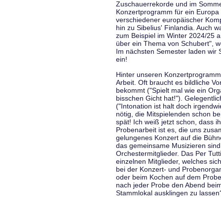
Zuschauerrekorde und im Sommer
Konzertprogramm für ein Europa d
verschiedener europäischer Komp
hin zu Sibelius' Finlandia. Auch
zum Beispiel im Winter 2024/25 a
über ein Thema von Schubert", w
Im nächsten Semester laden wir 
ein!
Hinter unseren Konzertprogramme
Arbeit. Oft braucht es bildliche 
bekommt ("Spielt mal wie ein Org
bisschen Gicht hat!"). Gelegentli
("Intonation ist halt doch irgend
nötig, die Mitspielenden schon 
spät! Ich weiß jetzt schon, dass i
Probenarbeit ist es, die uns zu
gelungenes Konzert auf die Bühne
das gemeinsame Musizieren sind
Orchestermitglieder. Das Per Tut
einzelnen Mitglieder, welches sic
bei der Konzert- und Probenorga
oder beim Kochen auf dem Proben
nach jeder Probe den Abend bei
Stammlokal ausklingen zu lassen