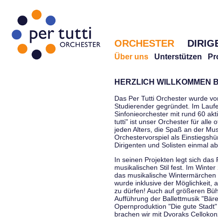
ORCHESTER
DIRIG
Über uns
Unterstützen
Pr
HERZLICH WILLKOMMEN B
Das Per Tutti Orchester wurde vo
Studierender gegründet. Im Laufe
Sinfonieorchester mit rund 60 ak
tutti" ist unser Orchester für all
jeden Alters, die Spaß an der Musi
Orchestervorspiel als Einstiegshü
Dirigenten und Solisten einmal a
In seinen Projekten legt sich das 
musikalischen Stil fest. Im Winte
das musikalische Wintermärchen 
wurde inklusive der Möglichkeit, 
zu dürfen! Auch auf größeren Bü
Aufführung der Ballettmusik "Bär
Opernproduktion "Die gute Stadt"
brachen wir mit Dvoraks Cellokonz