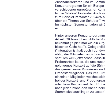
Zuschauerrekorde und im Sommer
Konzertprogramm für ein Europa d
verschiedener europäischer Komp
hin zu Sibelius' Finlandia. Auch
zum Beispiel im Winter 2024/25 a
über ein Thema von Schubert", w
Im nächsten Semester laden wir 
ein!
Hinter unseren Konzertprogramme
Arbeit. Oft braucht es bildliche 
bekommt ("Spielt mal wie ein Org
bisschen Gicht hat!"). Gelegentli
("Intonation ist halt doch irgend
nötig, die Mitspielenden schon 
spät! Ich weiß jetzt schon, dass i
Probenarbeit ist es, die uns zu
gelungenes Konzert auf die Bühne
das gemeinsame Musizieren sind
Orchestermitglieder. Das Per Tut
einzelnen Mitglieder, welches sic
bei der Konzert- und Probenorga
oder beim Kochen auf dem Proben
nach jeder Probe den Abend bei
Stammlokal ausklingen zu lassen