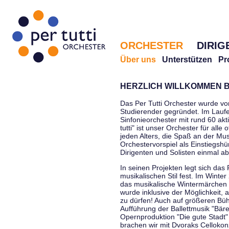
ORCHESTER
DIRIG
Über uns
Unterstützen
Pr
HERZLICH WILLKOMMEN B
Das Per Tutti Orchester wurde vo
Studierender gegründet. Im Laufe
Sinfonieorchester mit rund 60 ak
tutti" ist unser Orchester für all
jeden Alters, die Spaß an der Musi
Orchestervorspiel als Einstiegshü
Dirigenten und Solisten einmal a
In seinen Projekten legt sich das 
musikalischen Stil fest. Im Winte
das musikalische Wintermärchen 
wurde inklusive der Möglichkeit, 
zu dürfen! Auch auf größeren Bü
Aufführung der Ballettmusik "Bär
Opernproduktion "Die gute Stadt"
brachen wir mit Dvoraks Cellokonz