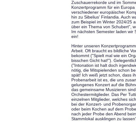
Zuschauerrekorde und im Sommer
Konzertprogramm für ein Europa d
verschiedener europäischer Komp
hin zu Sibelius' Finlandia. Auch
zum Beispiel im Winter 2024/25 a
über ein Thema von Schubert", w
Im nächsten Semester laden wir 
ein!
Hinter unseren Konzertprogramme
Arbeit. Oft braucht es bildliche 
bekommt ("Spielt mal wie ein Org
bisschen Gicht hat!"). Gelegentli
("Intonation ist halt doch irgend
nötig, die Mitspielenden schon 
spät! Ich weiß jetzt schon, dass i
Probenarbeit ist es, die uns zu
gelungenes Konzert auf die Bühne
das gemeinsame Musizieren sind
Orchestermitglieder. Das Per Tut
einzelnen Mitglieder, welches sic
bei der Konzert- und Probenorga
oder beim Kochen auf dem Proben
nach jeder Probe den Abend bei
Stammlokal ausklingen zu lassen