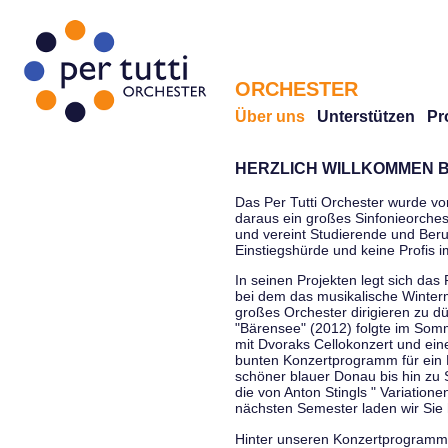
ORCHESTER
Über uns
Unterstützen
Pr
HERZLICH WILLKOMMEN B
Das Per Tutti Orchester wurde vo
daraus ein großes Sinfonieorchest
und vereint Studierende und Beruf
Einstiegshürde und keine Profis 
In seinen Projekten legt sich das 
bei dem das musikalische Winterm
großes Orchester dirigieren zu d
"Bärensee" (2012) folgte im Somm
mit Dvoraks Cellokonzert und ei
bunten Konzertprogramm für ein E
schöner blauer Donau bis hin zu 
die von Anton Stingls " Variatio
nächsten Semester laden wir Sie 
Hinter unseren Konzertprogrammen