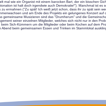
t mal wie ein Organist mit einem barocken Bart, der ein bisschen Gicht 
tonation ist halt doch irgendwie auch Demokratie!"). Manchmal ist es s
zu ermahnen ("Zu spät! Ich weiß jetzt schon, dass ihr zu spät sein we
sammenwachsen und am Ende des Projekts ein gelungenes Konzert auf d
as gemeinsame Musizieren sind das "Drumherum" und die Gemeinschaft
gement seiner einzelnen Mitglieder, welches sich nicht nur in den Prob
, beim Sich-Kümmern um die Mitglieder oder beim Kochen auf dem Pro
en Abend beim gemeinsamen Essen und Trinken im Stammlokal ausklin