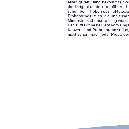
einen guten Klang bekommt ("Spiel
der Dirigent an den Tonhöhen ("In
schon beim Heben des Taktstocks 
Probenarbeit ist es, die uns zu
Mindestens ebenso wichtig wie d
Per Tutti Orchester lebt vom Enga
Konzert- und Probenorganisation
nicht schön, nach jeder Probe d