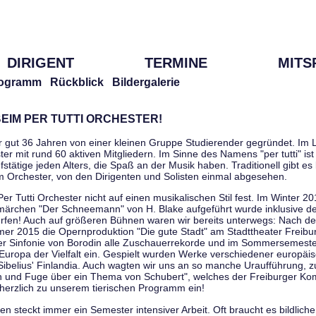
DIRIGENT
TERMINE
MITS
ogramm
Rückblick
Bildergalerie
EIM PER TUTTI ORCHESTER!
r gut 36 Jahren von einer kleinen Gruppe Studierender gegründet. Im L
er mit rund 60 aktiven Mitgliedern. Im Sinne des Namens "per tutti" ist 
stätige jeden Alters, die Spaß an der Musik haben. Traditionell gibt es 
im Orchester, von den Dirigenten und Solisten einmal abgesehen.
Per Tutti Orchester nicht auf einen musikalischen Stil fest. Im Winter 2
ärchen "Der Schneemann" von H. Blake aufgeführt wurde inklusive der 
ürfen! Auch auf größeren Bühnen waren wir bereits unterwegs: Nach der
er 2015 die Opernproduktion "Die gute Stadt" am Stadttheater Freibu
ner Sinfonie von Borodin alle Zuschauerrekorde und im Sommersemester
uropa der Vielfalt ein. Gespielt wurden Werke verschiedener europäi
Sibelius' Finlandia. Auch wagten wir uns an so manche Uraufführung, 
nen und Fuge über ein Thema von Schubert", welches der Freiburger Ko
herzlich zu unserem tierischen Programm ein!
 steckt immer ein Semester intensiver Arbeit. Oft braucht es bildliche